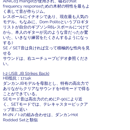
AlNiCo3 mangetが使用され、磁石のflat
frequency responseための木材の特性を最もよ
く表して音が作らジム。
レスポールにイチオシであり、現在最も人気の
モデル。ちなみに、Dom Politoというプロギタ
リストが自分のギブソンR8レスポールにつけて
から、本人のギターが元のような音だったか驚
いた、いきなり練習をたくさんするようになっ
する:)
SE / SET音は良ければ立って積極的な性向を見
せる
サウンドは、右ユーチューブビデオ参照くださ
い。
I-2 (JSB: JB Strikes Back)
HB抵抗：17.14k
ダンカンJBモデルを母胎とし、特有の高出力で
ありながらクリアなサウンドをHBモードで得る
ことができている。
SEモード音は高出力のためにP-90により近
く、SETモードでは、テレキャスターピックア
ップ音に近い
M-2N / I-2の組み合わせは、ダンカンHot
Rodded Setと類似