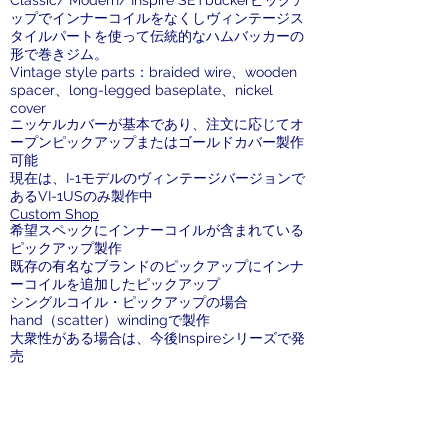
Classic/ Modern/ Inspire SETbuckerピックア
ップでインナーコイルをなくしヴィンテージス
タイルパートを使って伝統的なハムバッカーの
形で巻きジム。
Vintage style parts：braided wire、wooden
spacer、long-legged baseplate、nickel
cover
ニッケルカバーが基本であり、注文に応じてオ
ープンピックアップまたはゴールドカバー製作
可能
現在は、I-1モデルのヴィンテージバージョンで
あるVI-1USのみ製作中
Custom Shop
希望スペックにインナーコイルが含まれている
ピックアップ製作
既存の有名なブランドのピックアップにインナ
ーコイルを追加したピックアップ
シングルコイル・ピックアップの場合
hand（scatter）windingで製作
大衆性がある場合は、今後Inspireシリーズで発
売
購入方法/価格
양산모델