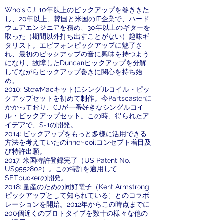
Who's CJ: 10年以上のピックアップを巻ききた
し、20年以上、韓国と米国のIT企業で、ハード
ウェアエンジニアを務め、30年以上のギターを
取った（期間以外打ち出すことがない）趣味ギ
タリスト。エピフォンピックアップに魅了さ
れ、最初のピックアップの音に興味を持つよう
になり、故障したDuncanピックアップを分解
してながらピックアップ巻きに関心を持ち始
め。
2010: StewMacキットにシングルコイル・ピッ
クアップセットを初めて制作。今Partscasterに
かかっており、CJが一番好きなシングルコイ
ル・ピックアップセット。この時、得られたア
イデアで、S-1の開発。
2014: ピックアップをもっと多様に活用できる
方法を考えていたのinner-coilコンセプト着目及
び特許出願。
2017: 米国特許登録完了（US Patent No.
US9552802）。この特許を適用して
SETbuckerの開発。
2018: 量産のための同好電子（Kent Armstrong
ピックアップとして知られている）とのコラボ
レーションを開始。2012年からこの時点までに
200個近くのプロトタイプを数十の様々な他の