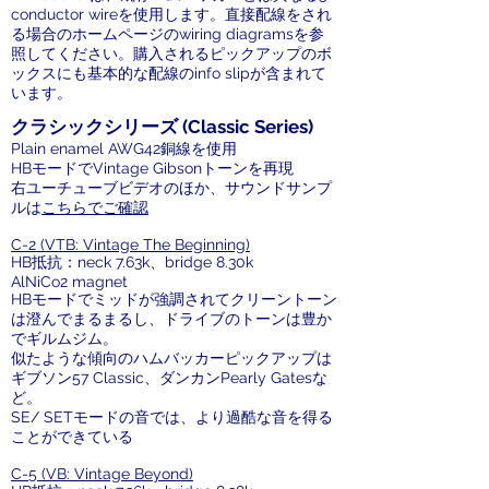
conductor wireを使用します。直接配線をされ
る場合のホームページのwiring diagramsを参
照してください。購入されるピックアップのボ
ックスにも基本的な配線のinfo slipが含まれて
います。
クラシックシリーズ (Classic Series)
Plain enamel AWG42銅線を使用
HBモードでVintage Gibsonトーンを再現
右ユーチューブビデオのほか、サウンドサンプ
ルは
こちらでご確認
C-2 (VTB: Vintage The Beginning)
HB抵抗：neck 7.63k、bridge 8.30k
AlNiCo2 magnet
HBモードでミッドが強調されてクリーントーン
は澄んでまるまるし、ドライブのトーンは豊か
でギルムジム。
似たような傾向のハムバッカーピックアップは
ギブソン57 Classic、ダンカンPearly Gatesな
ど。
SE/ SETモードの音では、より過酷な音を得る
ことができている
C-5 (VB: Vintage Beyond)