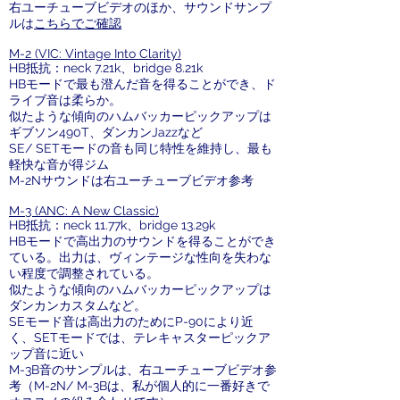
右ユーチューブビデオのほか、サウンドサンプ
ルは
こちらでご確認
M-2 (VIC: Vintage Into Clarity)
HB抵抗：neck 7.21k、bridge 8.21k
HBモードで最も澄んだ音を得ることができ、ド
ライブ音は柔らか。
似たような傾向のハムバッカーピックアップは
ギブソン490T、ダンカンJazzなど
SE/ SETモードの音も同じ特性を維持し、最も
軽快な音が得ジム
M-2Nサウンドは右ユーチューブビデオ参考
M-3 (ANC: A New Classic)
HB抵抗：neck 11.77k、bridge 13.29k
HBモードで高出力のサウンドを得ることができ
ている。出力は、ヴィンテージな性向を失わな
い程度で調整されている。
似たような傾向のハムバッカーピックアップは
ダンカンカスタムなど。
SEモード音は高出力のためにP-90により近
く、SETモードでは、テレキャスターピックア
ップ音に近い
M-3B音のサンプルは、右ユーチューブビデオ参
考（M-2N/ M-3Bは、私が個人的に一番好きで