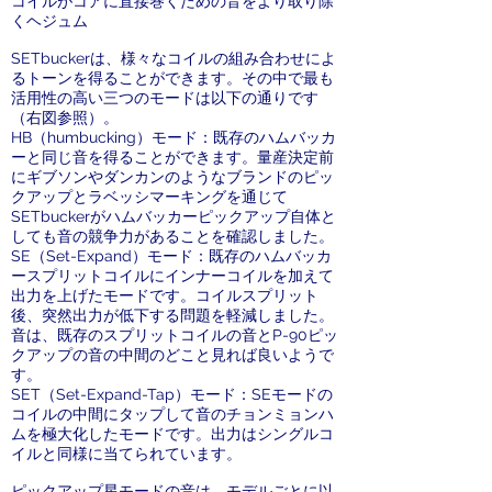
コイルがコアに直接巻くための音をより取り除
くヘジュム
SETbuckerは、様々なコイルの組み合わせによ
るトーンを得ることができます。その中で最も
活用性の高い三つのモードは以下の通りです
（右図参照）。
HB（humbucking）モード：既存のハムバッカ
ーと同じ音を得ることができます。量産決定前
にギブソンやダンカンのようなブランドのピッ
クアップとラベッシマーキングを通じて
SETbuckerがハムバッカーピックアップ自体と
しても音の競争力があることを確認しました。
SE（Set-Expand）モード：既存のハムバッカ
ースプリットコイルにインナーコイルを加えて
出力を上げたモードです。コイルスプリット
後、突然出力が低下する問題を軽減しました。
音は、既存のスプリットコイルの音とP-90ピッ
クアップの音の中間のどこと見れば良いようで
す。
SET（Set-Expand-Tap）モード：SEモードの
コイルの中間にタップして音のチョンミョンハ
ムを極大化したモードです。出力はシングルコ
イルと同様に当てられています。
ピックアップ星モードの音は、モデルごとに以