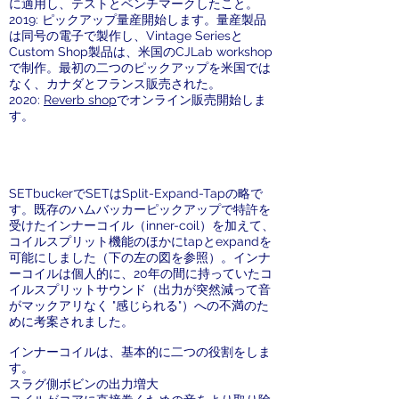
に適用し、テストとベンチマークしたこと。
2019: ピックアップ量産開始します。量産製品
は同号の電子で製作し、Vintage Seriesと
Custom Shop製品は、米国のCJLab workshop
で制作。最初の二つのピックアップを米国では
なく、カナダとフランス販売された。
2020:
Reverb shop
でオンライン販売開始しま
す。
SETbucker はじめに
SETbuckerでSETはSplit-Expand-Tapの略で
す。既存のハムバッカーピックアップで特許を
受けたインナーコイル（inner-coil）を加えて、
コイルスプリット機能のほかにtapとexpandを
可能にしました（下の左の図を参照）。インナ
ーコイルは個人的に、20年の間に持っていたコ
イルスプリットサウンド（出力が突然減って音
がマックアリなく "感じられる"）への不満のた
めに考案されました。
インナーコイルは、基本的に二つの役割をしま
す。
スラグ側ボビンの出力増大